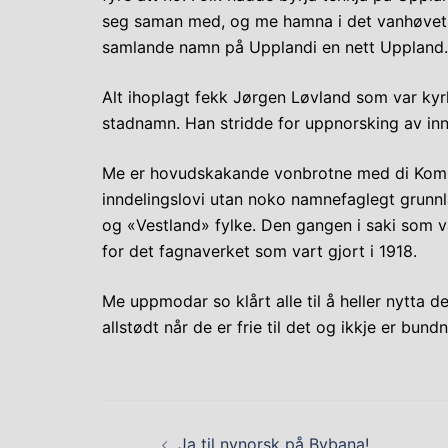
seg saman med, og me hamna i det vanhøvet a
samlande namn på Upplandi en nett Uppland.
Alt ihoplagt fekk Jørgen Løvland som var kyrk
stadnamn. Han stridde for uppnorsking av inn
Me er hovudskakande vonbrotne med di Komm
inndelingslovi utan noko namnefaglegt grunnla
og «Vestland» fylke. Den gangen i saki som v
for det fagnaverket som vart gjort i 1918.
Me uppmodar so klårt alle til å heller nytta d
allstødt når de er frie til det og ikkje er bun
Post
Ja til nynorsk på Bybana!