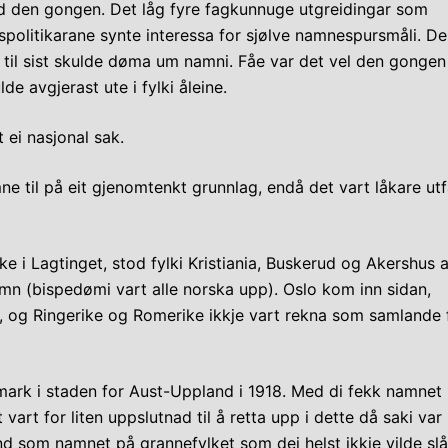
eid den gongen. Det låg fyre fagkunnuge utgreidingar som
kspolitikarane synte interessa for sjølve namnespursmåli. De
i til sist skulde døma um namni. Fåe var det vel den gongen
e avgjerast ute i fylki åleine.
 ei nasjonal sak.
 til på eit gjenomtenkt grunnlag, endå det vart låkare utf
e i Lagtinget, stod fylki Kristiania, Buskerud og Akershus a
mn (bispedømi vart alle norska upp). Oslo kom inn sidan,
 og Ringerike og Romerike ikkje vart rekna som samlande 
dmark i staden for Aust-Uppland i 1918. Med di fekk namnet
art for liten uppslutnad til å retta upp i dette då saki var
nd som namnet på grannefylket som dei helst ikkje vilde slå