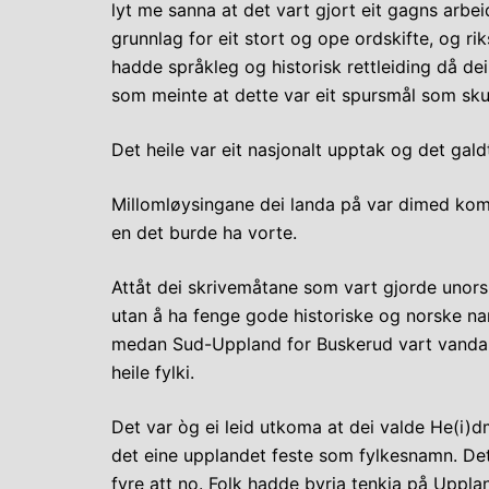
lyt me sanna at det vart gjort eit gagns arb
grunnlag for eit stort og ope ordskifte, og ri
hadde språkleg og historisk rettleiding då de
som meinte at dette var eit spursmål som skuld
Det heile var eit nasjonalt upptak og det galdt
Millomløysingane dei landa på var dimed komne
en det burde ha vorte.
Attåt dei skrivemåtane som vart gjorde unorsk
utan å ha fenge gode historiske og norske na
medan Sud-Uppland for Buskerud vart vanda,
heile fylki.
Det var òg ei leid utkoma at dei valde He(i)
det eine upplandet feste som fylkesnamn. Det v
fyre att no. Folk hadde byrja tenkja på Uppla