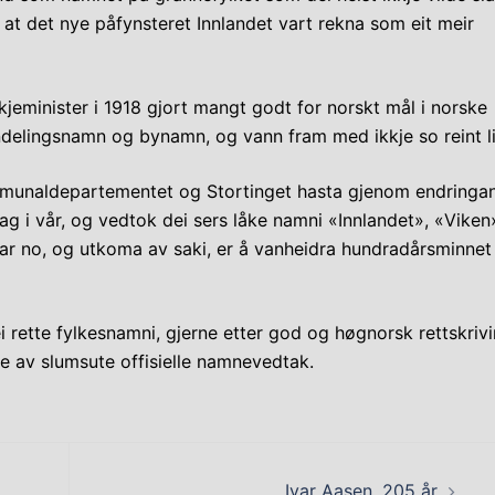
t det nye påfynsteret Innlandet vart rekna som eit meir
jeminister i 1918 gjort mangt godt for norskt mål i norske
delingsnamn og bynamn, og vann fram med ikkje so reint li
unaldepartementet og Stortinget hasta gjenom endringan
g i vår, og vedtok dei sers låke namni «Innlandet», «Viken
ar no, og utkoma av saki, er å vanheidra hundradårsminnet
ei rette fylkesnamni, gjerne etter god og høgnorsk rettskrivi
dne av slumsute offisielle namnevedtak.
Ivar Aasen, 205 år