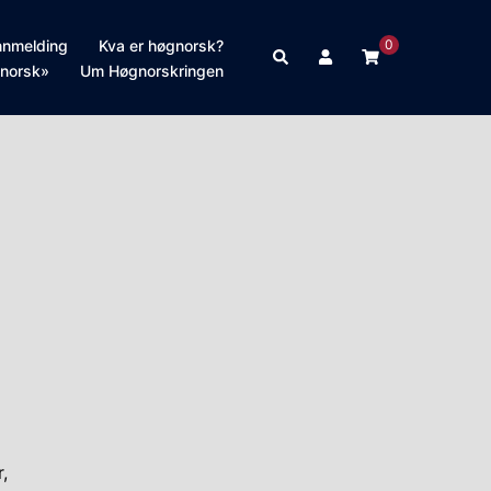
nnmelding
Kva er høgnorsk?
0
Search
norsk»
Um Høgnorskringen
,