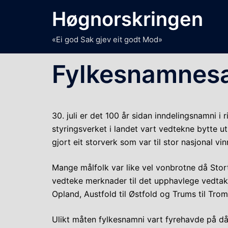
Skip
Høgnorskringen
to
content
«Ei god Sak gjev eit godt Mod»
Fylkesnamnesak
30. juli er det 100 år sidan inndelingsnamni i
styringsverket i landet vart vedtekne bytte 
gjort eit storverk som var til stor nasjonal vin
Mange målfolk var like vel vonbrotne då Stort
vedteke merknader til det upphavlege vedtake
Opland, Austfold til Østfold og Trums til Trom
Ulikt måten fylkesnamni vart fyrehavde på då