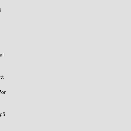
i
all
tt
for
 på