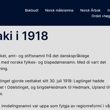
Bokbudi
Norsk målstemna
Norsk Årbok
I
Ordet «høg
i i 1918
 riket, amt- og stiftsnamni frå det danskspråklege
ut med norske fylkes- og bispedømenamn. Med di vart det
ning.
inget gjorde vedtaket sitt 30. juli 1918: Lagtinget hadde
t i Odelstinget, og brigdeHeidmark til Hedmark, Upland til
s.
 inndelingsnamni var uppe som fylgja av regionreformi i vår