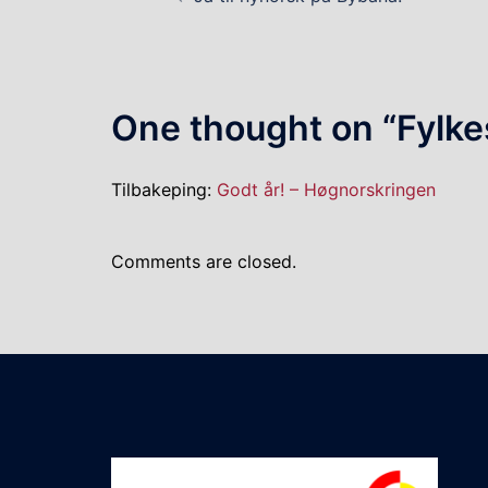
navigation
One thought on “
Fylke
Tilbakeping:
Godt år! – Høgnorskringen
Comments are closed.