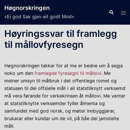
Skip
Høgnorskringen
to
Search
Tog
«Ei god Sak gjev eit godt Mod»
content
men
Høyringssvar til framlegg
til mållovfyresegn
Høgnorskringen takkar for at me er bedne um å segja
noko um den
framlagde fyresegni til mållovi
. Me
meiner umsyn til målbruk i det offentlege romet og
statusen til dei offsielle måli i all statstilknytt verksemd
må vera førande for verkekrinsen åt mållovi. Me ventar
at statstilknytte verksemder fyller ålmenta og
samfundet med god norsk, og møter innbyggjarar,
brukarar eller kundar um de vil, på båe dei jamstelte
måli.