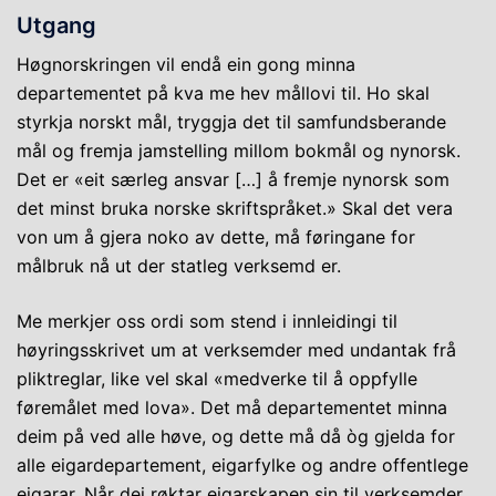
Utgang
Høgnorskringen vil endå ein gong minna
departementet på kva me hev mållovi til. Ho skal
styrkja norskt mål, tryggja det til samfundsberande
mål og fremja jamstelling millom bokmål og nynorsk.
Det er «eit særleg ansvar […] å fremje nynorsk som
det minst bruka norske skriftspråket.» Skal det vera
von um å gjera noko av dette, må føringane for
målbruk nå ut der statleg verksemd er.
Me merkjer oss ordi som stend i innleidingi til
høyringsskrivet um at verksemder med undantak frå
pliktreglar, like vel skal «medverke til å oppfylle
føremålet med lova». Det må departementet minna
deim på ved alle høve, og dette må då òg gjelda for
alle eigardepartement, eigarfylke og andre offentlege
eigarar. Når dei røktar eigarskapen sin til verksemder,