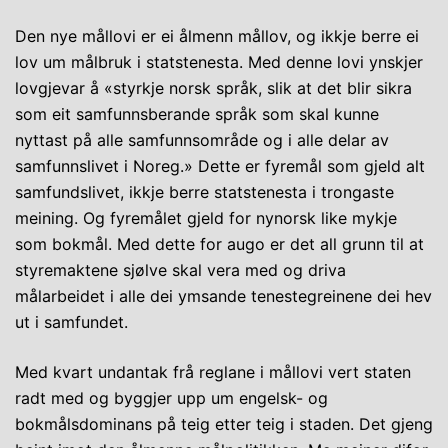
Den nye mållovi er ei ålmenn mållov, og ikkje berre ei
lov um målbruk i statstenesta. Med denne lovi ynskjer
lovgjevar å «styrkje norsk språk, slik at det blir sikra
som eit samfunnsberande språk som skal kunne
nyttast på alle samfunnsområde og i alle delar av
samfunnslivet i Noreg.» Dette er fyremål som gjeld alt
samfundslivet, ikkje berre statstenesta i trongaste
meining. Og fyremålet gjeld for nynorsk like mykje
som bokmål. Med dette for augo er det all grunn til at
styremaktene sjølve skal vera med og driva
målarbeidet i alle dei ymsande tenestegreinene dei hev
ut i samfundet.
Med kvart undantak frå reglane i mållovi vert staten
radt med og byggjer upp um engelsk- og
bokmålsdominans på teig etter teig i staden. Det gjeng