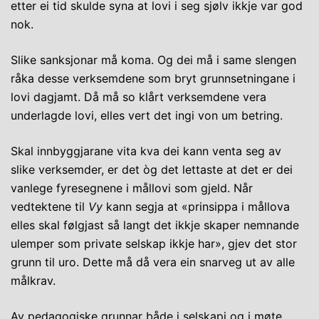
etter ei tid skulde syna at lovi i seg sjølv ikkje var god
nok.
Slike sanksjonar må koma. Og dei må i same slengen
råka desse verksemdene som bryt grunnsetningane i
lovi dagjamt. Då må so klårt verksemdene vera
underlagde lovi, elles vert det ingi von um betring.
Skal innbyggjarane vita kva dei kann venta seg av
slike verksemder, er det òg det lettaste at det er dei
vanlege fyresegnene i mållovi som gjeld. Når
vedtektene til
Vy
kann segja at «prinsippa i mållova
elles skal følgjast så langt det ikkje skaper nemnande
ulemper som private selskap ikkje har», gjev det stor
grunn til uro. Dette må då vera ein snarveg ut av alle
målkrav.
Av pedagogiske grunnar både i selskapi og i møte