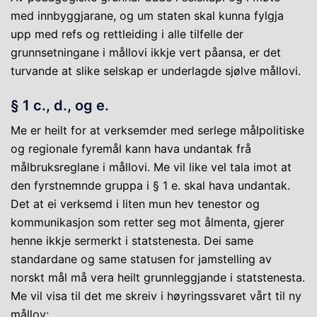
med innbyggjarane, og um staten skal kunna fylgja
upp med refs og rettleiding i alle tilfelle der
grunnsetningane i mållovi ikkje vert påansa, er det
turvande at slike selskap er underlagde sjølve mållovi.
§ 1 c., d., og e.
Me er heilt for at verksemder med serlege målpolitiske
og regionale fyremål kann hava undantak frå
målbruksreglane i mållovi. Me vil like vel tala imot at
den fyrstnemnde gruppa i § 1 e. skal hava undantak.
Det at ei verksemd i liten mun hev tenestor og
kommunikasjon som retter seg mot ålmenta, gjerer
henne ikkje sermerkt i statstenesta. Dei same
standardane og same statusen for jamstelling av
norskt mål må vera heilt grunnleggjande i statstenesta.
Me vil visa til det me skreiv i høyringssvaret vårt til ny
mållov: