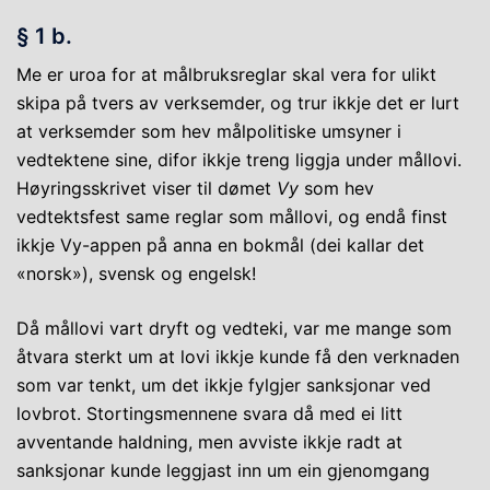
§ 1 b.
Me er uroa for at målbruksreglar skal vera for ulikt
skipa på tvers av verksemder, og trur ikkje det er lurt
at verksemder som hev målpolitiske umsyner i
vedtektene sine, difor ikkje treng liggja under mållovi.
Høyringsskrivet viser til dømet
Vy
som hev
vedtektsfest same reglar som mållovi, og endå finst
ikkje Vy-appen på anna en bokmål (dei kallar det
«norsk»), svensk og engelsk!
Då mållovi vart dryft og vedteki, var me mange som
åtvara sterkt um at lovi ikkje kunde få den verknaden
som var tenkt, um det ikkje fylgjer sanksjonar ved
lovbrot. Stortingsmennene svara då med ei litt
avventande haldning, men avviste ikkje radt at
sanksjonar kunde leggjast inn um ein gjenomgang