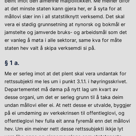
beint imot den ålmenne målpolitikken. Me meiner difor
at det minste staten kann gjera her, er å syta for at
mållovi slær inn i all statstilknytt verksemd. Det skal
vera ei stødig grunnsetning at nynorsk og bokmål er
jamstelte og jamverde bruks- og arbeidsmål som det
er vanleg å møta i alle sektorar, same kva for måte
staten hev valt å skipa verksemdi si på.
§ 1 a.
Me er serleg imot at det plent skal vera undantak for
rettssubjekti me les um i punkt 3.1.1. i høyringsskrivet.
Departementet må døma på nytt lag um kvart av
desse organi, um det er serleg grunn til å taka deim
undan mållovi eller ei. At nett desse er utvalde, byggjer
på ei umdøming av verkekrinsen til offentleglovi, og
offentleglovi hev fulla eit anna fyremål enn det mållovi
hev. Um ein meiner nett desse rettssubjekti ikkje lyt