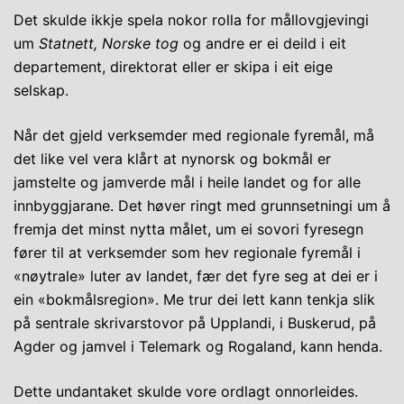
Det skulde ikkje spela nokor rolla for mållovgjevingi
um
Statnett, Norske tog
og andre er ei deild i eit
departement, direktorat eller er skipa i eit eige
selskap.
Når det gjeld verksemder med regionale fyremål, må
det like vel vera klårt at nynorsk og bokmål er
jamstelte og jamverde mål i heile landet og for alle
innbyggjarane. Det høver ringt med grunnsetningi um å
fremja det minst nytta målet, um ei sovori fyresegn
fører til at verksemder som hev regionale fyremål i
«nøytrale» luter av landet, fær det fyre seg at dei er i
ein «bokmålsregion». Me trur dei lett kann tenkja slik
på sentrale skrivarstovor på Upplandi, i Buskerud, på
Agder og jamvel i Telemark og Rogaland, kann henda.
Dette undantaket skulde vore ordlagt onnorleides.