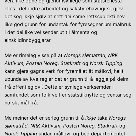
vera like opne og gjenomsynlege som statstenesta
elles i det indre arbeidet og saksfyrehavingi si, gjev
det seg ikkje sjølv at nett dei same rettssubjekti hev
like god grunn for undantak for fyresegner um målbruk
i det dei like vel sender ut til ålmenta og
einskildinnbyggjarar.
Me er rimeleg visse på at
Noregs sjømatråd, NRK
Aktivum, Posten Noreg, Statkraft
og
Norsk Tipping
kann gjera gagns verk for fyremålet åt mållovi, heilt
ubunde av kva reglar det er grunn til å leggja på deim
frå offentleglovi. Dette er synlege verksemder i
samfundet som folk veit er statstilknytte og ventar seg
norskt mål frå.
Me meiner det er serleg grunn til å
ikkje
taka
Noregs
sjømatråd, NRK Aktivum, Posten Noreg, Statkraft
og
Norsk Tipping
undan mållovi, og bed departementet