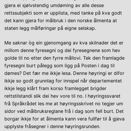
gjera ei sjølvstendig umdøming av alle desse
rettssubjekti som er upplista, med tanke på kva godt
det kann gjera for målbruk i den norske ålmenta at
staten legg målføringar på eigne selskap.
Me saknar òg ein gjenomgang av kva skilnader det er
millom denne fyresegni og dei fyresegnene som hev
golde til no etter den fyrre mållovi. Tek den framlagde
fyresegni burt pålegg som ligg på Posten i dag til
dømes? Det fær me ikkje lesa. Denne høyringi er difor
ikkje so godt grunnlag for innspel når departementet
ikkje legg klårt fram korso framlegget brigder
rettstilstandi slik dei hev vore til no. I høyringssvaret
frå Språkrådet les me at høyringsskrivet no tegjer um
sidor ved målbruksreglane frå i dag som fell burt. Det
borgar ikkje for at ålmenta kann vera fullfør til å gjeva
upplyste fråsegner i denne høyringsrunden.