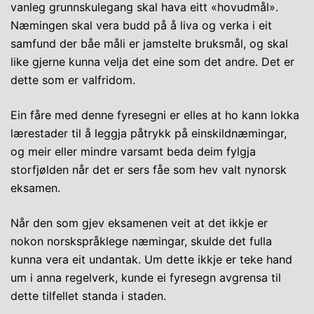
vanleg grunnskulegang skal hava eitt «hovudmål».
Næmingen skal vera budd på å liva og verka i eit
samfund der båe måli er jamstelte bruksmål, og skal
like gjerne kunna velja det eine som det andre. Det er
dette som er valfridom.
Ein fåre med denne fyresegni er elles at ho kann lokka
lærestader til å leggja påtrykk på einskildnæmingar,
og meir eller mindre varsamt beda deim fylgja
storfjølden når det er sers fåe som hev valt nynorsk
eksamen.
Når den som gjev eksamenen veit at det ikkje er
nokon norskspråklege næmingar, skulde det fulla
kunna vera eit undantak. Um dette ikkje er teke hand
um i anna regelverk, kunde ei fyresegn avgrensa til
dette tilfellet standa i staden.