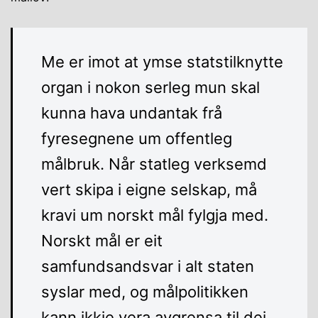
Me er imot at ymse statstilknytte
organ i nokon serleg mun skal
kunna hava undantak frå
fyresegnene um offentleg
målbruk. Når statleg verksemd
vert skipa i eigne selskap, må
kravi um norskt mål fylgja med.
Norskt mål er eit
samfundsandsvar i alt staten
syslar med, og målpolitikken
kann ikkje vera avgrensa til dei