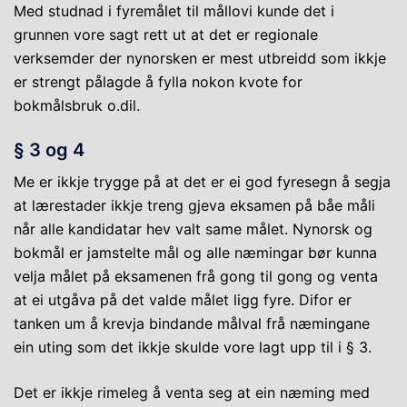
Med studnad i fyremålet til mållovi kunde det i
grunnen vore sagt rett ut at det er regionale
verksemder der nynorsken er mest utbreidd som ikkje
er strengt pålagde å fylla nokon kvote for
bokmålsbruk o.dil.
§ 3 og 4
Me er ikkje trygge på at det er ei god fyresegn å segja
at lærestader ikkje treng gjeva eksamen på båe måli
når alle kandidatar hev valt same målet. Nynorsk og
bokmål er jamstelte mål og alle næmingar bør kunna
velja målet på eksamenen frå gong til gong og venta
at ei utgåva på det valde målet ligg fyre. Difor er
tanken um å krevja bindande målval frå næmingane
ein uting som det ikkje skulde vore lagt upp til i § 3.
Det er ikkje rimeleg å venta seg at ein næming med