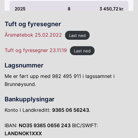
Tuft og fyresegner
Årsmøtebok 25.02.2022
Last ned
Tuft og fyresegner 23.11.19
Last ned
Lagsnummer
Me er ført upp med 982 495 911 i lagssamnet i
Brunnøysund.
Bankupplysingar
Konto i Landkreditt:
9365 06 56243
.
IBAN:
NO35 9365 0656 243
BIC/SWIFT:
LANDNOK1XXX