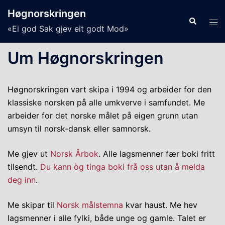
Skip
Høgnorskringen
to
Search
Tog
«Ei god Sak gjev eit godt Mod»
content
men
Um Høgnorskringen
Høgnorskringen vart skipa i 1994 og arbeider for den
klassiske norsken på alle umkverve i samfundet. Me
arbeider for det norske målet på eigen grunn utan
umsyn til norsk-dansk eller samnorsk.
Me gjev ut
Norsk Årbok
. Alle lagsmenner fær boki fritt
tilsendt.
Du kann òg tinga boki frå oss utan å melda
deg inn
.
Me skipar til
Norsk målstemna
kvar haust. Me hev
lagsmenner i alle fylki, både unge og gamle. Talet er