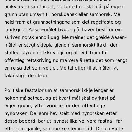
umkverve i samfundet, og for eit norskt mål på eigen
grunn utan umsyn til norskdansk eller samnorsk. Me
held fram at grunnsetningane som det regelfaste og
landsgilde Aasen-målet bygde på, høver best for ein
skriven norsk enno i dag. Me meiner det greide Aasen-
målet er stygt skjepla gjenom samnorsktiltaki i den
statleg styrde rettskrivingi, og at leidi fram for
offentleg rettskriving no må vera å retta det som rengt
er, reisa det som velt er. Me tel difor til at målet lyt
taka stig i den leidi.
Politiske festtalor um at samnorsk ikkje lenger er
nokon målsetnad, og at kvart mål skal dyrkast på
eigen grunn, lyfter vonene for den offentlege
nynorsken. Dei som hev stelt med nynorsken etter
desse bodordi bar ut, synest lika vel vera fastna i fari
etter den gamle, samnorske stemneleidi. Dei umvølte