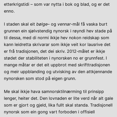
etterkrigstidi – som var nytta i bok og blad, og er det
enno.
I staden skal eit
bølge
– og
vennar
-mål få vaska burt
grunnen ein sjølvstendig nynorsk i røyndi hev stade på
til dessa, med di normi ikkje hev nokon reidskap som
kann leidretta skrivarar som ikkje veit kor lausrive det
er frå tradisjonen, det dei skriv. 2012-målet er ikkje
stødet der stabiliteten i nynorsken no er grunnfest. I
mange måtar er det eit uppbrot med skrifttradisjonen
og meir uppblanding og utvisking av den attkjennande
nynorsken som stod på eigen grunn.
Me skal ikkje hava samnorsktilnærming til prinsipp
lenger, heiter det. Den lovnaden er lite verd når alt gale
som er gjort og gjeld, lika fullt skal standa. Tradisjonell
nynorsk som ein gong vart forboden i offisiell