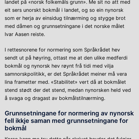
landet på «norsk folkemåls grunn». Me sit no att med
eit sers unorskt bokmål i landet, og so ein nynorsk
som er herja av einsidug tilnærming og stygge brot
med dåmen og grunnsetningane i det norske målet
Ivar Aasen reiste.
I rettesnorene for normering som Språkrådet hev
sendt ut på høyring, ottast me at den ulike medferdi
bokmål og nynorsk hev røynt frå tidi med vilja
samnorskpolitikk, er det Språkrådet meiner må vera
lina frametter med. «Stabilitet» vert då at bokmålet
stend stødt der det stend, medan nynorsken held ved
å svaga og dragast av bokmålstilnærming.
Grunnsetningane for normering av nynorsk
fell ikkje saman med grunnsetningane for
bokmål