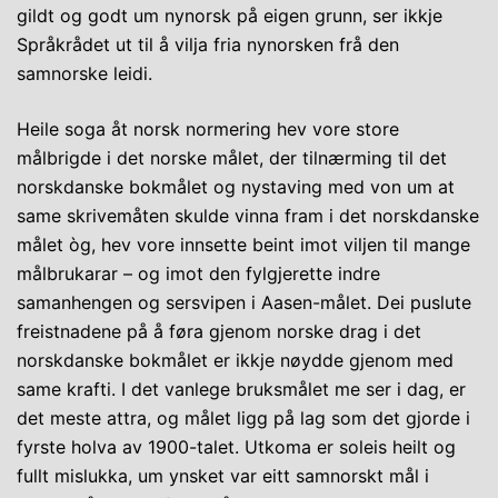
gildt og godt um nynorsk på eigen grunn, ser ikkje
Språkrådet ut til å vilja fria nynorsken frå den
samnorske leidi.
Heile soga åt norsk normering hev vore store
målbrigde i det norske målet, der tilnærming til det
norskdanske bokmålet og nystaving med von um at
same skrivemåten skulde vinna fram i det norskdanske
målet òg, hev vore innsette beint imot viljen til mange
målbrukarar – og imot den fylgjerette indre
samanhengen og sersvipen i Aasen-målet. Dei puslute
freistnadene på å føra gjenom norske drag i det
norskdanske bokmålet er ikkje nøydde gjenom med
same krafti. I det vanlege bruksmålet me ser i dag, er
det meste attra, og målet ligg på lag som det gjorde i
fyrste holva av 1900-talet. Utkoma er soleis heilt og
fullt mislukka, um ynsket var eitt samnorskt mål i