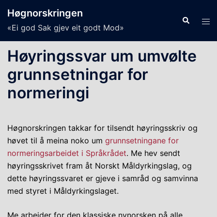
Skip
Høgnorskringen
to
Search
Tog
«Ei god Sak gjev eit godt Mod»
content
men
Høyringssvar um umvølte
grunnsetningar for
normeringi
Høgnorskringen takkar for tilsendt høyringsskriv og
høvet til å meina noko um
grunnsetningane for
normeringsarbeidet i Språkrådet
. Me hev sendt
høyringsskrivet fram åt Norskt Måldyrkingslag, og
dette høyringssvaret er gjeve i samråd og samvinna
med styret i Måldyrkingslaget.
Me arbeider for den klassiske nynorsken på alle