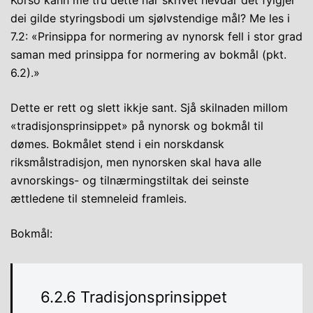
Korso kann me tru dette når skrivet hevdar det fylgjer
dei gilde styringsbodi um sjølvstendige mål? Me les i
7.2: «Prinsippa for normering av nynorsk fell i stor grad
saman med prinsippa for normering av bokmål (pkt.
6.2).»
Dette er rett og slett ikkje sant. Sjå skilnaden millom
«tradisjonsprinsippet» på nynorsk og bokmål til
dømes. Bokmålet stend i ein norskdansk
riksmålstradisjon, men nynorsken skal hava alle
avnorskings- og tilnærmingstiltak dei seinste
ættledene til stemneleid framleis.
Bokmål:
6.2.6 Tradisjonsprinsippet