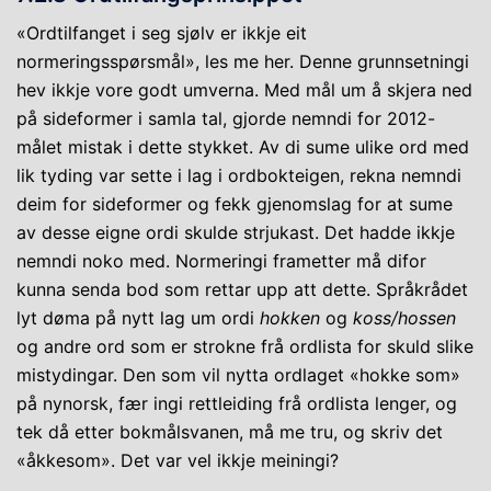
«Ordtilfanget i seg sjølv er ikkje eit
normeringsspørsmål», les me her. Denne grunnsetningi
hev ikkje vore godt umverna. Med mål um å skjera ned
på sideformer i samla tal, gjorde nemndi for 2012-
målet mistak i dette stykket. Av di sume ulike ord med
lik tyding var sette i lag i ordbokteigen, rekna nemndi
deim for sideformer og fekk gjenomslag for at sume
av desse eigne ordi skulde strjukast. Det hadde ikkje
nemndi noko med. Normeringi frametter må difor
kunna senda bod som rettar upp att dette. Språkrådet
lyt døma på nytt lag um ordi
hokken
og
koss/hossen
og andre ord som er strokne frå ordlista for skuld slike
mistydingar. Den som vil nytta ordlaget «hokke som»
på nynorsk, fær ingi rettleiding frå ordlista lenger, og
tek då etter bokmålsvanen, må me tru, og skriv det
«åkkesom». Det var vel ikkje meiningi?