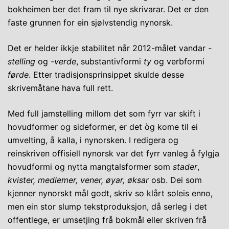
bokheimen ber det fram til nye skrivarar. Det er den
faste grunnen for ein sjølvstendig nynorsk.
Det er helder ikkje stabilitet når 2012-målet vandar
-
stelling
og
-verde
, substantivformi
ty
og verbformi
førde
. Etter tradisjonsprinsippet skulde desse
skrivemåtane hava full rett.
Med full jamstelling millom det som fyrr var skift i
hovudformer og sideformer, er det òg kome til ei
umvelting, å kalla, i nynorsken. I redigera og
reinskriven offisiell nynorsk var det fyrr vanleg å fylgja
hovudformi og nytta mangtalsformer som
stader
,
kvister, medlemer, vener, øyar, øksar
osb. Dei som
kjenner nynorskt mål godt, skriv so klårt soleis enno,
men ein stor slump tekstproduksjon, då serleg i det
offentlege, er umsetjing frå bokmål eller skriven frå