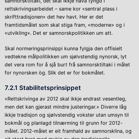
samnorsktiltaki, det skal ikkje hava tyngd i
rettskrivingsarbeidet – same kor «sentral plass i
skrifttradisjonen» det hev havt. Her er det
framtidsmålet som skal stiga fram, «moderne» og i
«utvikling». Det er samnorskpolitikken um att.
Skal normeringsprinsippi kunna fylgja den offisielt
vedtekne målpolitikken um sjølvstendig nynorsk, lyt
det vera rom for å sjå burt frå samnorsktiltaki i målet
for nynorsken òg. Slik det er for bokmålet.
7.2.1 Stabilitetsprinsippet
«Rettskrivinga av 2012 skal ikkje endrast vesentleg,
men det kan gjerast mindre justeringar.» Diverre låg
ikkje tradisjon og sjølvstendig vokster utan umsyn til
bokmål og planlagd tilnærming til grunn for 2012-
målet. 2012-målet er eit framhald av samnorsklina, og