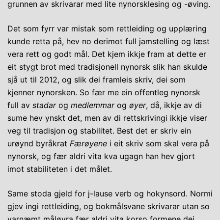
grunnen av skrivarar med lite nynorsklesing og -øving.
Det som fyrr var mistak som rettleiding og upplæring
kunde retta på, hev no derimot full jamstelling og læst
vera rett og godt mål. Det kjem ikkje fram at dette er
eit stygt brot med tradisjonell nynorsk slik han skulde
sjå ut til 2012, og slik dei framleis skriv, dei som
kjenner nynorsken. So fær me ein offentleg nynorsk
full av
stadar
og
medlemmar
og
øyer
, då, ikkje av di
sume hev ynskt det, men av di rettskrivingi ikkje viser
veg til tradisjon og stabilitet. Best det er skriv ein
urøynd byråkrat
Færøyene
i eit skriv som skal vera på
nynorsk, og fær aldri vita kva ugagn han hev gjort
imot stabiliteten i det målet.
Same stoda gjeld for j-lause verb og hokynsord. Normi
gjev ingi rettleiding, og bokmålsvane skrivarar utan so
varnæmt måløyra fær aldri vita korso formene dei