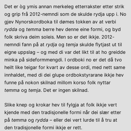
Det er òg ymis annan merkeleg etterrakster etter strik
og grip frå 2012-nemndi som de skulde rydja upp i. No
gjev Nynorskordboka til dømes tokken av at verbi
rydda
og
temma
berre hev denne eine formi, og byd
folk skriva deim soleis. Men so er det ikkje. 2012-
nemndi fann på at
rydja
og
temja
skulde flytjast ut til
eigne uppslag – og med di var det likt til at ho greidde
minka på sideformmengdi. I ordboki no er det då tvo
heilt like teigar for kvart av desse ordi, med nett same
innhaldet, med di dei glupe ordbokstyrarane ikkje hev
funne på nokon skilnad millom korso folk nyttar
temma
og
temja
. Det er ingen skilnad.
Slike knep og krokar hev til fylgja at folk ikkje vert
kjende med den tradisjonelle formi når dei slær etter
på
temma
og
rydda
– eller dei vert lurde til å tru at
den tradisjonelle formi ikkje er rett.