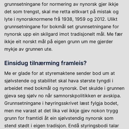
grunnsetningane for normering av nynorsk gjer ikkje
det som trengst, skal me retta eitkvart på mistak og
lyte i nynorsknormene frå 1938, 1959 og 2012. Ulikt
grunnsetningane for bokmål set grunnsetningane for
nynorsk upp ein skilgard imot tradisjonelt mål. Me fær
ikkje eit norskt mål på eigen grunn um me gjerder
mykje av grunnen ute.
Einsidug tilnærming framleis?
Me er glade for at styremaktene sender bod um at
sjølvstende og stabilitet skal hava største tyngdi i
arbeidet med bokmål og nynorsk. Det skulde i grunnen
gjeva seg sjølv no når samnorskpolitikken er avskipa.
Grunnsetningane i høyringsskrivet læst fylgja bodet,
men me varast at det lika vel ikkje gjev nokon trygg
grunn for framtidi åt ein sjølvstendig nynorsk som
stend stødt i eigen tradisjon. Endå styringsbodi talar