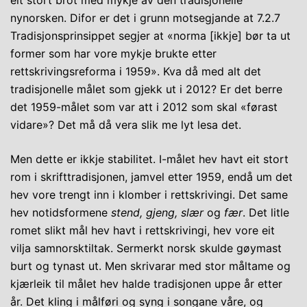
eit stort brot med mykje av den tradisjonelle
nynorsken. Difor er det i grunn motsegjande at 7.2.7
Tradisjonsprinsippet segjer at «norma [ikkje] bør ta ut
former som har vore mykje brukte etter
rettskrivingsreforma i 1959». Kva då med alt det
tradisjonelle målet som gjekk ut i 2012? Er det berre
det 1959-målet som var att i 2012 som skal «førast
vidare»? Det må då vera slik me lyt lesa det.
Men dette er ikkje stabilitet. I-målet hev havt eit stort
rom i skrifttradisjonen, jamvel etter 1959, endå um det
hev vore trengt inn i klomber i rettskrivingi. Det same
hev notidsformene
stend, gjeng, slær
og
fær
. Det litle
romet slikt mål hev havt i rettskrivingi, hev vore eit
vilja samnorsktiltak. Sermerkt norsk skulde gøymast
burt og tynast ut. Men skrivarar med stor måltame og
kjærleik til målet hev halde tradisjonen uppe år etter
år. Det kling i målføri og syng i songane våre, og