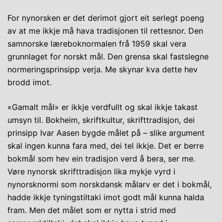
For nynorsken er det derimot gjort eit serlegt poeng
av at me ikkje må hava tradisjonen til rettesnor. Den
samnorske læreboknormalen frå 1959 skal vera
grunnlaget for norskt mål. Den grensa skal fastslegne
normeringsprinsipp verja. Me skynar kva dette hev
brodd imot.
«Gamalt mål» er ikkje verdfullt og skal ikkje takast
umsyn til. Bokheim, skriftkultur, skrifttradisjon, dei
prinsipp Ivar Aasen bygde målet på – slike argument
skal ingen kunna fara med, dei tel ikkje. Det er berre
bokmål som hev ein tradisjon verd å bera, ser me.
Vøre nynorsk skrifttradisjon lika mykje vyrd i
nynorsknormi som norskdansk målarv er det i bokmål,
hadde ikkje tyningstiltaki imot godt mål kunna halda
fram. Men det målet som er nytta i strid med