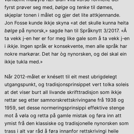
fyrst prøver seg med,
bølge
og
tenke
til dømes,
skjeplar tonen i målet og gjer det lite attkjennande.
Jon Fosse kunde ikkje skyna «at det skulle kunna heita
bølge
på nynorsk,» sagde han til Språknytt 3/2017. «Å
ta vekk j-en her er for meg like gale som å ta vekk j-en
i
ikkje
. Ingen språk er konsekvente, men alle språk har
nokre markørar. Det har òg nynorsken, og dei skal ein
ikkje tukla med.»
Når 2012-målet er knésett til eit mest ubrigdelegt
utgangspunkt, og tradisjonsprinsippet vert tolka soleis
at det viser burt all livande skrifttradisjon som ikkje
rettar seg etter samnorskrettskrivingane frå 1938 og
1959, set desse normeringsprinsippi effektive stenge
mot å vøla og retta på gamle mistak og føra inn att
ymist frå den klassiske og tradisjonelle nynorsken som
trass i alt var råd å føra innanfor rettskrivingi heile