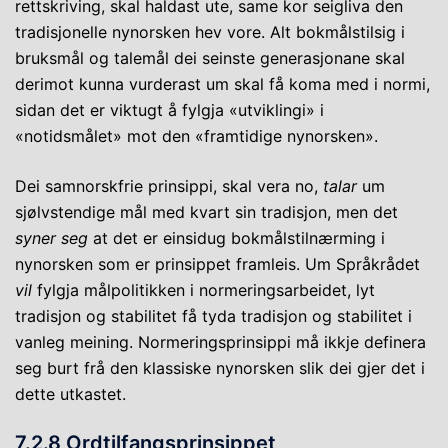
rettskriving, skal haldast ute, same kor seigliva den
tradisjonelle nynorsken hev vore. Alt bokmålstilsig i
bruksmål og talemål dei seinste generasjonane skal
derimot kunna vurderast um skal få koma med i normi,
sidan det er viktugt å fylgja «utviklingi» i
«notidsmålet» mot den «framtidige nynorsken».
Dei samnorskfrie prinsippi, skal vera no,
talar
um
sjølvstendige mål med kvart sin tradisjon, men det
syner seg
at det er einsidug bokmålstilnærming i
nynorsken som er prinsippet framleis. Um Språkrådet
vil
fylgja målpolitikken i normeringsarbeidet, lyt
tradisjon og stabilitet få tyda tradisjon og stabilitet i
vanleg meining. Normeringsprinsippi må ikkje definera
seg burt frå den klassiske nynorsken slik dei gjer det i
dette utkastet.
7.2.8 Ordtilfangsprinsippet