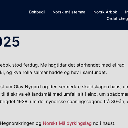
Bokbudi
Norsk målstemna
Norsk Årbok
I
Ordet «høg
025
lmebok stod ferdug. Me høgtidar det storhendet med ei rad
i, og kva rolla salmar hadde og hev i samfundet.
mist um Olav Nygard og den sermerkte skaldskapen hans, u
til å skriva eit landsmål med umfall alt i eino, um spådoma
igdet 1938, um dei nynorske spaningssogone frå 80-åri, 
 i Høgnorskringen og
Norskt Måldyrkingslag
no i haust.