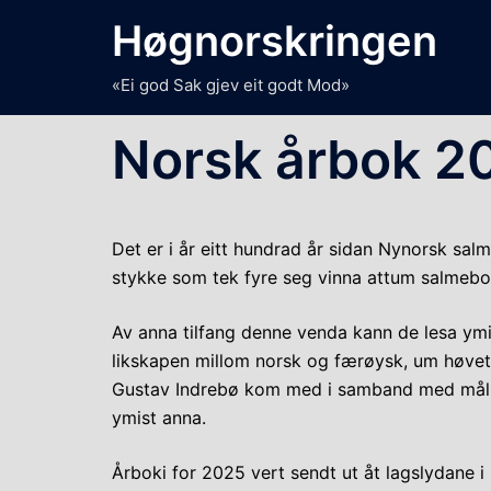
Skip
Høgnorskringen
to
content
«Ei god Sak gjev eit godt Mod»
Norsk årbok 2
Det er i år eitt hundrad år sidan Nynorsk sa
stykke som tek fyre seg vinna attum salmebok
Av anna tilfang denne venda kann de lesa y
likskapen millom norsk og færøysk, um høvet 
Gustav Indrebø kom med i samband med målbr
ymist anna.
Årboki for 2025 vert sendt ut åt lagslydane