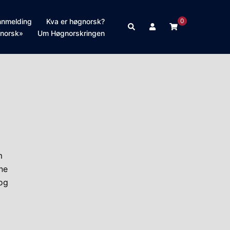
nnmelding
Kva er høgnorsk?
0
Search
norsk»
Um Høgnorskringen
m
ne
og