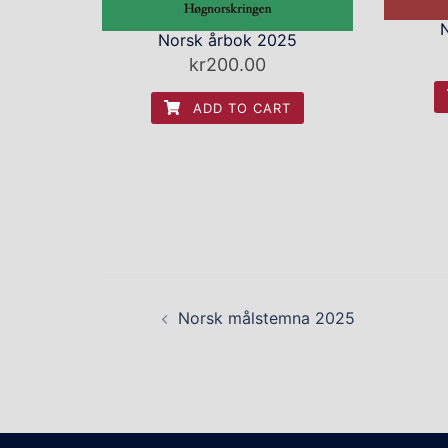
Norsk årbok 2025
kr
200.00
ADD TO CART
Post
Norsk målstemna 2025
navigation