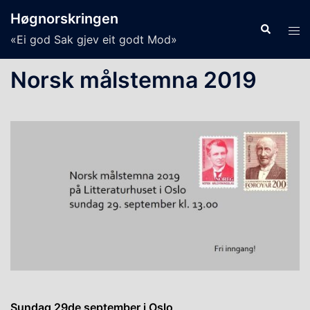
Skip
Høgnorskringen
to
Search
Tog
«Ei god Sak gjev eit godt Mod»
content
men
Norsk målstemna 2019
Sundag 29de september i Oslo