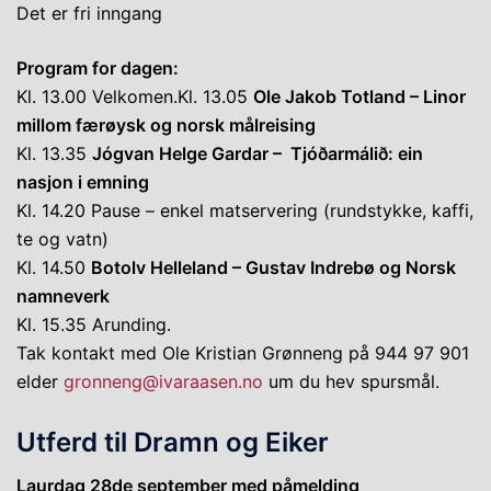
Det er fri inngang
Program for dagen:
Kl. 13.00 Velkomen.Kl. 13.05
Ole Jakob Totland – Linor
millom færøysk og norsk målreising
Kl. 13.35
Jógvan Helge Gardar – Tjóðarmálið: ein
nasjon i emning
Kl. 14.20 Pause – enkel matservering (rundstykke, kaffi,
te og vatn)
Kl. 14.50
Botolv Helleland – Gustav Indrebø og Norsk
namneverk
Kl. 15.35 Arunding.
Tak kontakt med Ole Kristian Grønneng på 944 97 901
elder
gronneng@ivaraasen.no
um du hev spursmål.
Utferd til Dramn og Eiker
Laurdag 28de september med påmelding