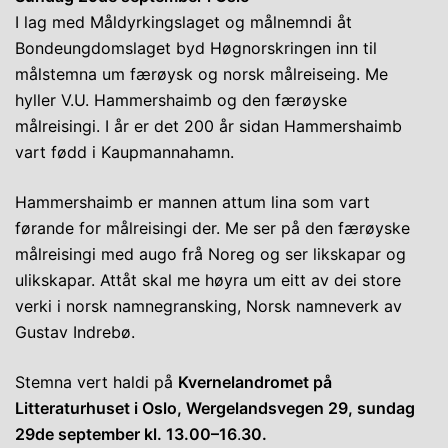
I lag med Måldyrkingslaget og målnemndi åt
Bondeungdomslaget byd Høgnorskringen inn til
målstemna um færøysk og norsk målreiseing. Me
hyller V.U. Hammershaimb og den færøyske
målreisingi. I år er det 200 år sidan Hammershaimb
vart fødd i Kaupmannahamn.
Hammershaimb er mannen attum lina som vart
førande for målreisingi der. Me ser på den færøyske
målreisingi med augo frå Noreg og ser likskapar og
ulikskapar. Attåt skal me høyra um eitt av dei store
verki i norsk namnegransking, Norsk namneverk av
Gustav Indrebø.
Stemna vert haldi på
Kvernelandromet på
Litteraturhuset i Oslo, Wergelandsvegen 29, sundag
29de september kl. 13.00–16
.
30.