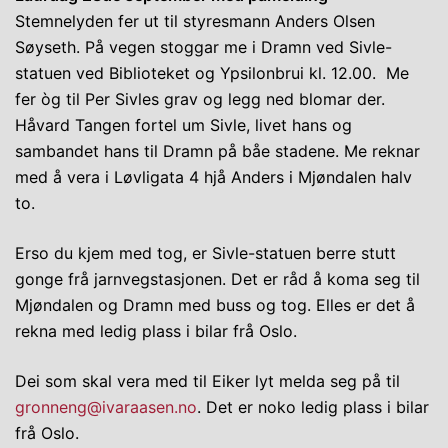
Stemnelyden fer ut til styresmann Anders Olsen
Søyseth. På vegen stoggar me i Dramn ved Sivle-
statuen ved Biblioteket og Ypsilonbrui kl. 12.00. Me
fer òg til Per Sivles grav og legg ned blomar der.
Håvard Tangen fortel um Sivle, livet hans og
sambandet hans til Dramn på båe stadene. Me reknar
med å vera i Løvligata 4 hjå Anders i Mjøndalen halv
to.
Erso du kjem med tog, er Sivle-statuen berre stutt
gonge frå jarnvegstasjonen. Det er råd å koma seg til
Mjøndalen og Dramn med buss og tog. Elles er det å
rekna med ledig plass i bilar frå Oslo.
Dei som skal vera med til Eiker lyt melda seg på til
gronneng@ivaraasen.no
. Det er noko ledig plass i bilar
frå Oslo.