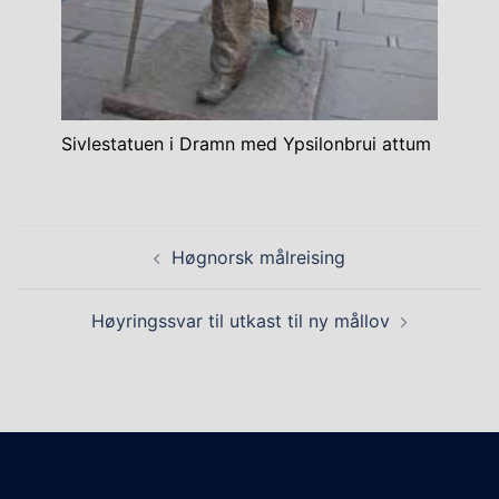
Sivlestatuen i Dramn med Ypsilonbrui attum
Post
Høgnorsk målreising
navigation
Høyringssvar til utkast til ny mållov