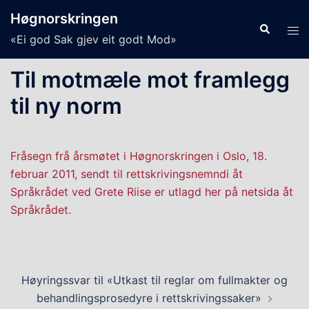
Skip
Høgnorskringen
to
Search
Tog
«Ei god Sak gjev eit godt Mod»
content
men
Til motmæle mot framlegg
til ny norm
Fråsegn frå årsmøtet i Høgnorskringen i Oslo, 18.
februar 2011, sendt til rettskrivingsnemndi åt
Språkrådet ved Grete Riise er utlagd her på netsida åt
Språkrådet.
Post
Høyringssvar til «Utkast til reglar om fullmakter og
navigation
behandlingsprosedyre i rettskrivingssaker»