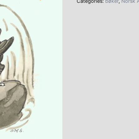
Categories:
bøker
,
Norsk 