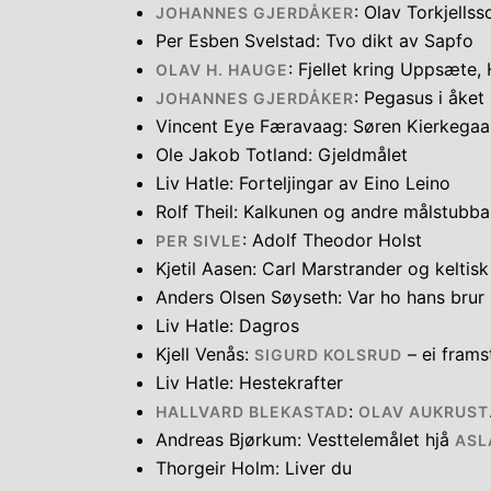
: Olav Torkjellss
JOHANNES GJERDÅKER
Per Esben Svelstad: Tvo dikt av Sapfo
: Fjellet kring Uppsæte, 
OLAV H. HAUGE
: Pegasus i åket
JOHANNES GJERDÅKER
Vincent Eye Færavaag: Søren Kierkega
Ole Jakob Totland: Gjeldmålet
Liv Hatle: Forteljingar av Eino Leino
Rolf Theil: Kalkunen og andre målstubba
: Adolf Theodor Holst
PER SIVLE
Kjetil Aasen: Carl Marstrander og keltis
Anders Olsen Søyseth: Var ho hans brur
Liv Hatle: Dagros
Kjell Venås:
– ei frams
SIGURD KOLSRUD
Liv Hatle: Hestekrafter
:
HALLVARD BLEKASTAD
OLAV AUKRUST
Andreas Bjørkum: Vesttelemålet hjå
ASL
Thorgeir Holm: Liver du