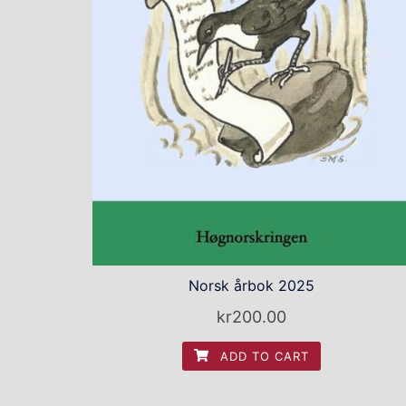
Norsk årbok 2025
kr
200.00
ADD TO CART