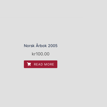
Norsk Årbok 2005
kr
100.00
READ MORE