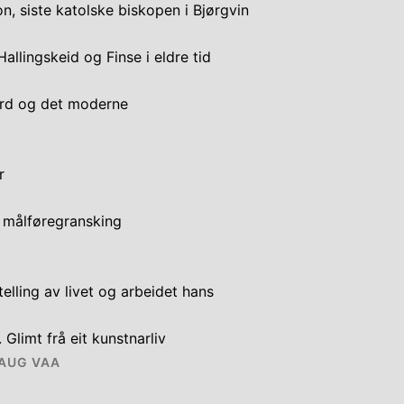
on, siste katolske biskopen i Bjørgvin
Hallingskeid og Finse i eldre tid
ard og det moderne
r
k målføregransking
telling av livet og arbeidet hans
. Glimt frå eit kunstnarliv
AUG VAA