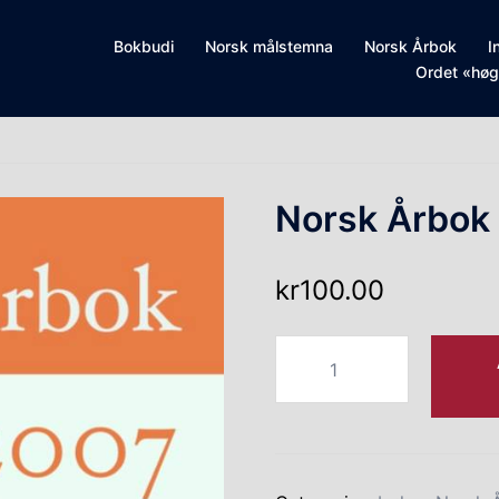
Bokbudi
Norsk målstemna
Norsk Årbok
I
Ordet «høg
Norsk Årbok
kr
100.00
Quantity