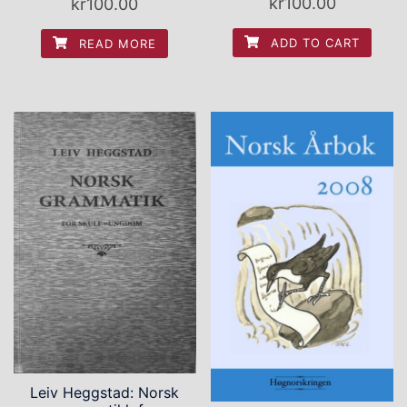
kr
100.00
kr
100.00
ADD TO CART
READ MORE
Leiv Heggstad: Norsk