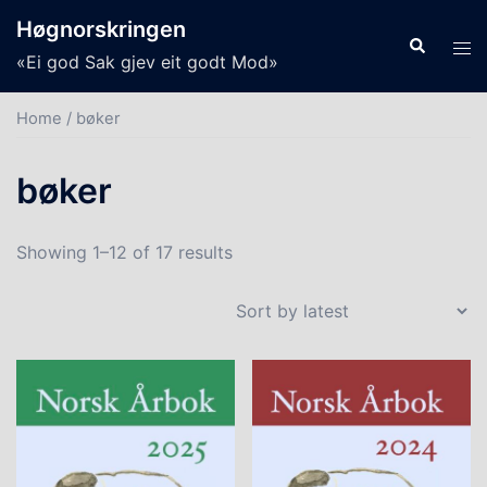
Skip
Høgnorskringen
to
Search
Tog
«Ei god Sak gjev eit godt Mod»
content
men
Home
/ bøker
bøker
Showing 1–12 of 17 results