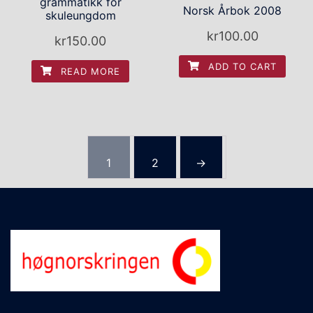
grammatikk for
Norsk Årbok 2008
skuleungdom
kr
100.00
kr
150.00
ADD TO CART
READ MORE
1
2
→