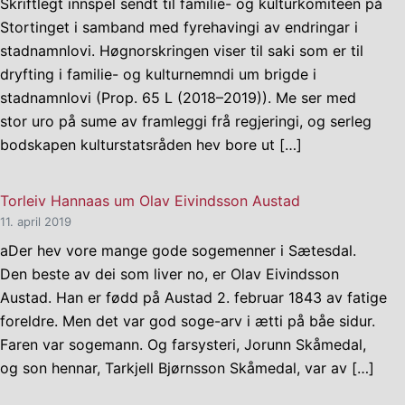
Skriftlegt innspel sendt til familie- og kulturkomiteen på
Stortinget i samband med fyrehavingi av endringar i
stadnamnlovi. Høgnorskringen viser til saki som er til
dryfting i familie- og kulturnemndi um brigde i
stadnamnlovi (Prop. 65 L (2018–2019)). Me ser med
stor uro på sume av framleggi frå regjeringi, og serleg
bodskapen kulturstatsråden hev bore ut […]
Torleiv Hannaas um Olav Eivindsson Austad
11. april 2019
aDer hev vore mange gode sogemenner i Sætesdal.
Den beste av dei som liver no, er Olav Eivindsson
Austad. Han er fødd på Austad 2. februar 1843 av fatige
foreldre. Men det var god soge-arv i ætti på båe sidur.
Faren var sogemann. Og farsysteri, Jorunn Skåmedal,
og son hennar, Tarkjell Bjørnsson Skåmedal, var av […]