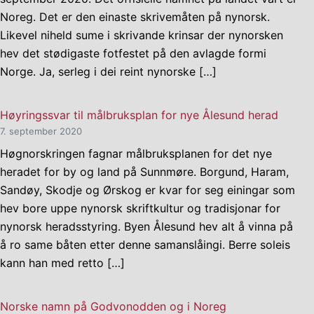
Noreg. Det er den einaste skrivemåten på nynorsk.
Likevel niheld sume i skrivande krinsar der nynorsken
hev det stødigaste fotfestet på den avlagde formi
Norge. Ja, serleg i dei reint nynorske […]
Høyringssvar til målbruksplan for nye Ålesund herad
7. september 2020
Høgnorskringen fagnar målbruksplanen for det nye
heradet for by og land på Sunnmøre. Borgund, Haram,
Sandøy, Skodje og Ørskog er kvar for seg einingar som
hev bore uppe nynorsk skriftkultur og tradisjonar for
nynorsk heradsstyring. Byen Ålesund hev alt å vinna på
å ro same båten etter denne samanslåingi. Berre soleis
kann han med retto […]
Norske namn på Godvonodden og i Noreg