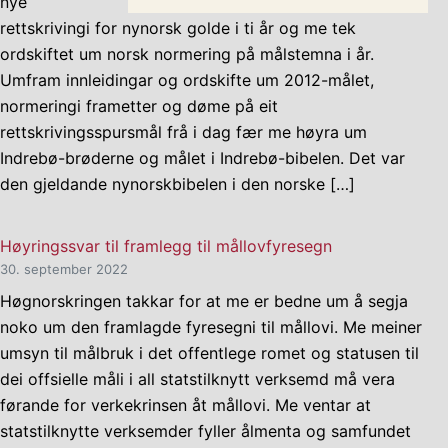
nye
rettskrivingi for nynorsk golde i ti år og me tek
ordskiftet um norsk normering på målstemna i år.
Umfram innleidingar og ordskifte um 2012-målet,
normeringi frametter og døme på eit
rettskrivingsspursmål frå i dag fær me høyra um
Indrebø-brøderne og målet i Indrebø-bibelen. Det var
den gjeldande nynorskbibelen i den norske […]
Høyringssvar til framlegg til mållovfyresegn
30. september 2022
Høgnorskringen takkar for at me er bedne um å segja
noko um den framlagde fyresegni til mållovi. Me meiner
umsyn til målbruk i det offentlege romet og statusen til
dei offsielle måli i all statstilknytt verksemd må vera
førande for verkekrinsen åt mållovi. Me ventar at
statstilknytte verksemder fyller ålmenta og samfundet