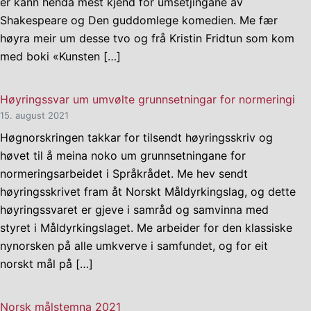
er kann henda mest kjend for umsetjingane av
Shakespeare og Den guddomlege komedien. Me fær
høyra meir um desse tvo og frå Kristin Fridtun som kom
med boki «Kunsten […]
Høyringssvar um umvølte grunnsetningar for normeringi
15. august 2021
Høgnorskringen takkar for tilsendt høyringsskriv og
høvet til å meina noko um grunnsetningane for
normeringsarbeidet i Språkrådet. Me hev sendt
høyringsskrivet fram åt Norskt Måldyrkingslag, og dette
høyringssvaret er gjeve i samråd og samvinna med
styret i Måldyrkingslaget. Me arbeider for den klassiske
nynorsken på alle umkverve i samfundet, og for eit
norskt mål på […]
Norsk målstemna 2021