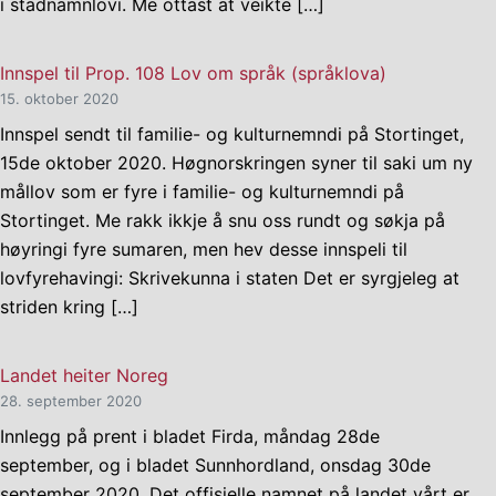
i stadnamnlovi. Me ottast at veikte […]
Innspel til Prop. 108 Lov om språk (språklova)
15. oktober 2020
Innspel sendt til familie- og kulturnemndi på Stortinget,
15de oktober 2020. Høgnorskringen syner til saki um ny
mållov som er fyre i familie- og kulturnemndi på
Stortinget. Me rakk ikkje å snu oss rundt og søkja på
høyringi fyre sumaren, men hev desse innspeli til
lovfyrehavingi: Skrivekunna i staten Det er syrgjeleg at
striden kring […]
Landet heiter Noreg
28. september 2020
Innlegg på prent i bladet Firda, måndag 28de
september, og i bladet Sunnhordland, onsdag 30de
september 2020. Det offisielle namnet på landet vårt er