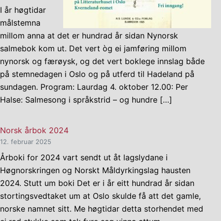
I år høgtidar
målstemna
millom anna at det er hundrad år sidan Nynorsk
salmebok kom ut. Det vert òg ei jamføring millom
nynorsk og færøysk, og det vert boklege innslag både
på stemnedagen i Oslo og på utferd til Hadeland på
sundagen. Program: Laurdag 4. oktober 12.00: Per
Halse: Salmesong i språkstrid – og hundre […]
Norsk årbok 2024
12. februar 2025
Årboki for 2024 vart sendt ut åt lagslydane i
Høgnorskringen og Norskt Måldyrkingslag hausten
2024. Stutt um boki Det er i år eitt hundrad år sidan
stortingsvedtaket um at Oslo skulde få att det gamle,
norske namnet sitt. Me høgtidar detta storhendet med