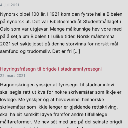
4. juli 2021
Nynorsk bibel 100 år. I 1921 kom den fyrste heile Bibelen
på nynorsk ut. Det var Bibelnemndi åt Studentmållaget i
Oslo som var utgjevar. Mange målkunnige hev vore med
på å setja um Bibelen til ulike tider. Norsk målstemna
2021 set søkjeljoset på denne storvinna for norskt mål i
samfund og trudomsliv. Det er fri […]
Høyringsfråsegn til brigde i stadnamnfyresegni
22. mars 2021
Høgnorskringen ynskjer at fyresegni til stadnamnlovi
skal segja rett ut kva for nokre skrivemåtar som ikkje er
lovlege. Me ynskjer òg at hevdvunne, heilnorske
skrivemåtar som ikkje lenger er gjeldande rettskriving,
skal ha eit serskilt løyve framfor andre tilfellelege
målføreformer. Me hev sét med uro på dei seinste brigdi