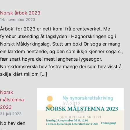
Norsk årbok 2023
14. november 2023
Årboki for 2023 er nett komi frå prenteverket. Me
fyrebur utsending åt lagslyden i Høgnorskringen og i
Norskt Måldyrkingslag. Stutt um boki Or soga er mang
ein lærdom hentande, og den som ikkje kjenner soga si,
fær snart høyra dei mest langhenta lygesogor.
Norskdomsrørsla hev fostra mange dei som hev visst å
skilja klårt millom […]
Norsk
målstemna
2023
31. juli 2023
No hev den