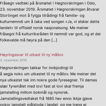
Fråsegn vedteki på årsmøtet i Høgnorskringen i Oslo,
23. november 2019. Årsmøtet i Høgnorskringen åtvarar
Stortinget mot å fylgja tilrådingi frå familie- og
kulturnemndi um å taka ved songen «Ja, vi elsker dette
landet» til offisiell norsk nasjonalsong. Me meiner
fråsegni frå kulturriksråden til nemndi var god, og at dei
folkevalde må høyra på den […]
Høyringssvar til utkast til ny mållov
3. november 2019
Høgnorskringen takkar for innbjodingi til
å segja noko um utkastet til ny mållov. Me meiner det
nye utkastet tek inn nokre gode fyresegner. Til dømes
slær fyremålet med lovi fast at lovi skal fremja
jamstelling millom bokmål og nynorsk.
Jamstellingsvedtaket frå 1885 hev enno ikkje gjeve
nokor jamstelt målstoda i landet, og me treng ei