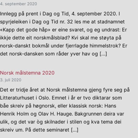
4. september 2020
Innlegg på prent i Dag og Tid, 4. september 2020. I
spyrjeleiken i Dag og Tid nr. 32 les me at stadnamnet
«Kapp det gode håp» er eine svaret, og eg undrast: Er
ikkje dette eit norskmålsblad? Kvi skal me støyta på
norsk-danskt bokmål under fjerrlagde himmelstrok? Er
det norsk-dansken som råder yver hav og […]
Norsk målstemna 2020
3. juli 2020
Det er tridje året at Norsk målstemna gjeng fyre seg på
Litteraturhuset i Oslo. Emnet i år er tvo diktarar som
båe skreiv på høgnorsk, eller klassisk norsk: Hans
Henrik Holm og Olav H. Hauge. Bakgrunnen deira var
ulik, og det var òg skilnader i stilen og kva tema dei
skreiv um. På dette seminaret […]