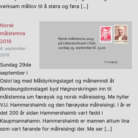
verksam mållov til å støra og føra […]
Norsk
målstemna
2019
4. september
2019
Sundag 29de
september i
OsloI lag med Måldyrkingslaget og målnemndi åt
Bondeungdomslaget byd Høgnorskringen inn til
målstemna um færøysk og norsk målreiseing. Me hyller
V.U. Hammershaimb og den færøyske målreisingi. I år er
det 200 år sidan Hammershaimb vart fødd i
Kaupmannahamn. Hammershaimb er mannen attum lina
som vart førande for målreisingi der. Me ser […]