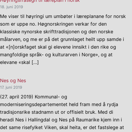
Høyringsfråsegn til læreplan i norsk
18. juni 2019
Me viser til høyringi um umbøter i læreplanane for norsk
som er uppe no. Høgnorskringen verkar for den
klassiske nynorske skrifttradisjonen og den norske
målarven, og me er på det grunnlaget heilt upp samde i
at «[n]orskfaget skal gi elevene innsikt i den rike og
mangfoldige språk- og kulturarven i Norge», og at
elevane «skal […]
Nes og Nes
17. juni 2019
(27. april 2019) Kommunal- og
moderniseringsdepartementet held fram med å rydja
tradisjonsrike stadnamn ut or offisielt bruk. Med di
heradi Nes i Hallingdal og Nes på Raumarike kjem inn i
det same risefylket Viken, skal heita, er det fastslege at