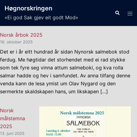
Skip
Høgnorskringen
to
Search
Tog
«Ei god Sak gjev eit godt Mod»
content
men
Norsk årbok 2025
16. oktober 2025
Det er i år eitt hundrad år sidan Nynorsk salmebok stod
ferdug. Me høgtidar det storhendet med ei rad stykke
som tek fyre seg vinna attum salmeboki, og kva rolla
salmar hadde og hev i samfundet. Av anna tilfang denne
venda kann de lesa ymist um Olav Nygard og den
sermerkte skaldskapen hans, um likskapen […]
Norsk
målstemna
2025
13. juni 2025