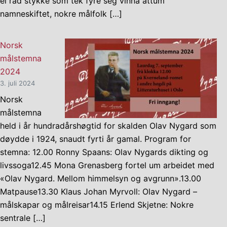
ei rad stykke som tek fyre seg vinna attum
namneskiftet, nokre målfolk […]
Norsk
målstemna
2024
3. juli 2024
Norsk
målstemna
held i år hundradårshøgtid for skalden Olav Nygard som
døydde i 1924, snaudt fyrti år gamal. Program for
stemna: 12.00 Ronny Spaans: Olav Nygards dikting og
livssoga12.45 Mona Grenasberg fortel um arbeidet med
«Olav Nygard. Mellom himmelsyn og avgrunn».13.00
Matpause13.30 Klaus Johan Myrvoll: Olav Nygard –
målskapar og målreisar14.15 Erlend Skjetne: Nokre
sentrale […]